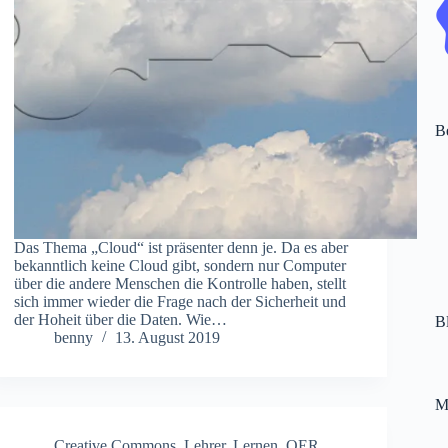
Be
Das Thema „Cloud“ ist präsenter denn je. Da es aber
bekanntlich keine Cloud gibt, sondern nur Computer
über die andere Menschen die Kontrolle haben, stellt
sich immer wieder die Frage nach der Sicherheit und
der Hoheit über die Daten. Wie…
Bl
benny
13. August 2019
M
Creative Commons
,
Lehrer
,
Lernen
,
OER