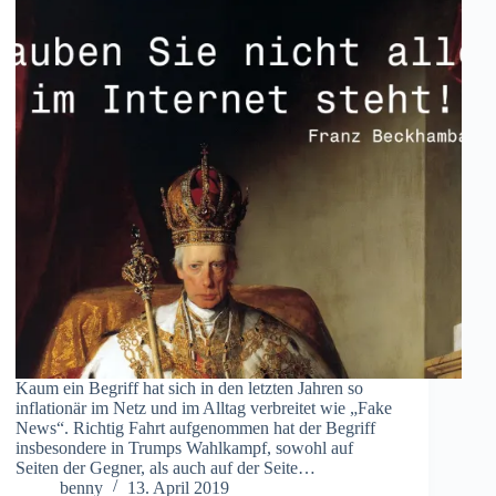
Kaum ein Begriff hat sich in den letzten Jahren so
inflationär im Netz und im Alltag verbreitet wie „Fake
News“. Richtig Fahrt aufgenommen hat der Begriff
insbesondere in Trumps Wahlkampf, sowohl auf
Seiten der Gegner, als auch auf der Seite…
benny
13. April 2019