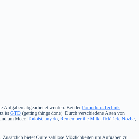
wie Aufgaben abgearbeitet werden. Bei der
Pomodoro-Technik
z ist
GTD
(getting things done). Durch verschiedene Arten von
 Sand am Meer:
Todoist
,
any.do
,
Remember the Milk
,
TickTick
,
Nozbe
,
. Zusätzlich bietet Quire zahllose Möglichkeiten um Aufgaben zu