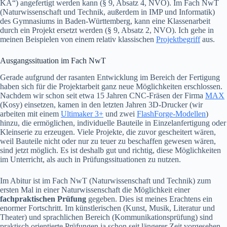
KA“) angefertigt werden kann (§ 9, Absatz 4, NVO). Im Fach NwT
(Naturwissenschaft und Technik, außerdem in IMP und Informatik)
des Gymnasiums in Baden-Württemberg, kann eine Klassenarbeit
durch ein Projekt ersetzt werden (§ 9, Absatz 2, NVO). Ich gehe in
meinen Beispielen von einem relativ klassischen
Projektbegriff
aus.
Ausgangssituation im Fach NwT
Gerade aufgrund der rasanten Entwicklung im Bereich der Fertigung
haben sich für die Projektarbeit ganz neue Möglichkeiten erschlossen.
Nachdem wir schon seit etwa 15 Jahren CNC-Fräsen der Firma
MAX
(Kosy) einsetzen, kamen in den letzten Jahren 3D-Drucker (wir
arbeiten mit einem
Ultimaker 3+
und zwei
FlashForge-Modellen
)
hinzu, die ermöglichen, individuelle Bauteile in Einzelanfertigung oder
Kleinserie zu erzeugen. Viele Projekte, die zuvor gescheitert wären,
weil Bauteile nicht oder nur zu teuer zu beschaffen gewesen wären,
sind jetzt möglich. Es ist deshalb gut und richtig, diese Möglichkeiten
im Unterricht, als auch in Prüfungssituationen zu nutzen.
Im Abitur ist im Fach NwT (Naturwissenschaft und Technik) zum
ersten Mal in einer Naturwissenschaft die Möglichkeit einer
fachpraktischen Prüfung
gegeben. Dies ist meines Erachtens ein
enormer Fortschritt. Im künstlerischen (Kunst, Musik, Literatur und
Theater) und sprachlichen Bereich (Kommunikationsprüfung) sind
praktisch orientierte Prüfungen ja schon seit längerer Zeit vorgesehen.